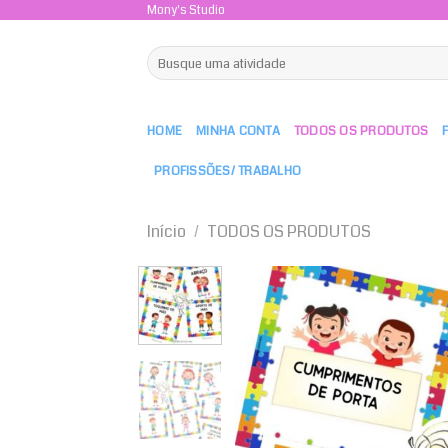
Skip
Mony's Studio
to
Pesquisar
content
por:
HOME
MINHA CONTA
TODOS OS PRODUTOS
PROFISSÕES/ TRABALHO
Início
/
TODOS OS PRODUTOS