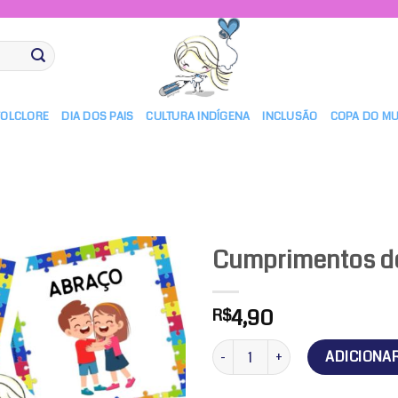
FOLCLORE
DIA DOS PAIS
CULTURA INDÍGENA
INCLUSÃO
COPA DO M
Cumprimentos d
4,90
R$
Adicionar
a lista de
Cumprimentos de porta quantid
ADICIONA
desejos