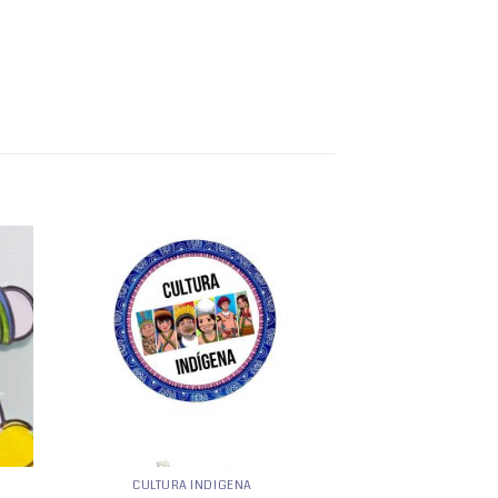
nar
Adicionar
 de
a lista de
os
desejos
CULTURA INDÍGENA