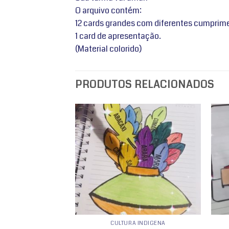
O arquivo contém:
12 cards grandes com diferentes cumprime
1 card de apresentação.
(Material colorido)
PRODUTOS RELACIONADOS
Adicionar
Adicionar
a lista de
a lista de
desejos
desejos
INFANTIL
CULTURA INDÍGENA