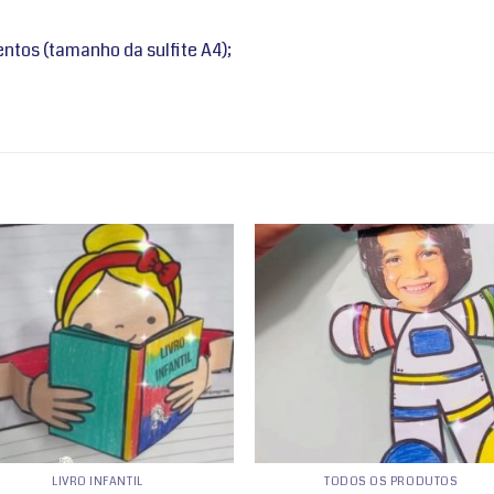
ntos (tamanho da sulfite A4);
Adicionar
Adicio
a lista de
a lista
desejos
desej
LIVRO INFANTIL
TODOS OS PRODUTOS