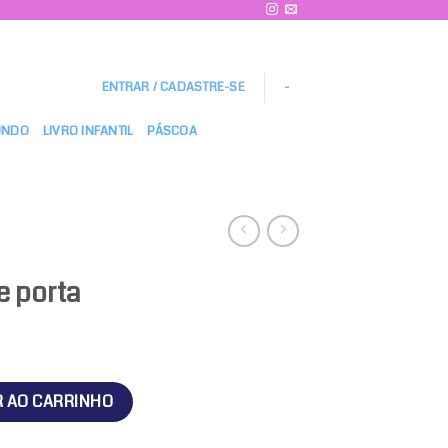
ENTRAR / CADASTRE-SE
-
UNDO
LIVRO INFANTIL
PÁSCOA
e porta
ade
R AO CARRINHO