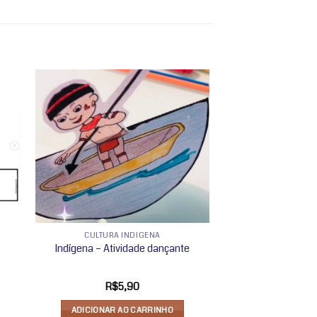
nar
Adicionar
 de
a lista de
os
desejos
CULTURA INDÍGENA
Indígena – Atividade dançante
R$
5,90
ADICIONAR AO CARRINHO