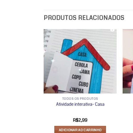
PRODUTOS RELACIONADOS
Adicionar
Adicionar
a lista de
a lista de
desejos
desejos
S PRODUTOS
TODOS OS PRODUTOS
nterativa – C
Atividade interativa- Casa
2,99
R$
2,99
 AO CARRINHO
ADICIONAR AO CARRINHO