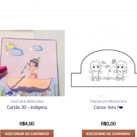
Adicionar
Adicio
a lista de
a lista
desejos
desej
CULTURA INDÍGENA
TODOS OS PRODUTOS
Cartão 3D – indígena
Coroa- livro ?❤️
R$
4,90
R$
0,00
ADICIONAR AO CARRINHO
ADICIONAR AO CARRINHO