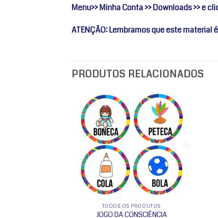
Menu>> Minha Conta >> Downloads >> e clic
ATENÇÃO: Lembramos que este material é
PRODUTOS RELACIONADOS
Adicionar
Adicionar
a lista de
a lista de
desejos
desejos
 INDÍGENA
TODOS OS PRODUTOS
JOGO DA CONSCIÊNCIA
 – indígena