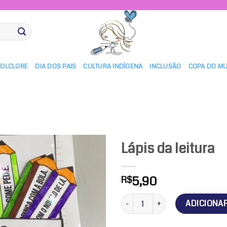
FOLCLORE
DIA DOS PAIS
CULTURA INDÍGENA
INCLUSÃO
COPA DO M
Lápis da leitura
5,90
R$
Adicionar
a lista de
Lápis da leitura quantidade
ADICIONA
desejos