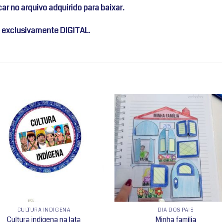
ar no arquivo adquirido para baixar.
 exclusivamente DIGITAL.
Adicionar
Adicio
a lista de
a lista
desejos
desej
CULTURA INDÍGENA
DIA DOS PAIS
Cultura indígena na lata
Minha família