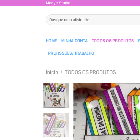
Skip
Mony's Studio
to
Pesquisar
content
por:
HOME
MINHA CONTA
TODOS OS PRODUTOS
PROFISSÕES/ TRABALHO
Início
/
TODOS OS PRODUTOS