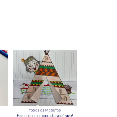
nar
Adicionar
 de
a lista de
os
desejos
TODOS OS PRODUTOS
Em qual tipo de moradia você vive?