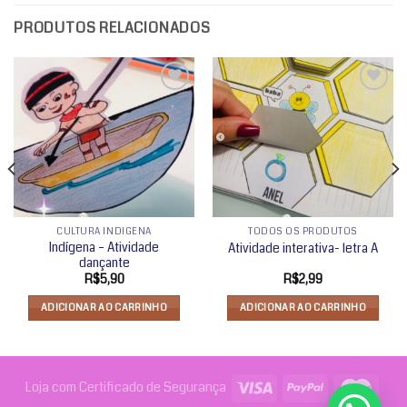
PRODUTOS RELACIONADOS
Adicionar
Adicionar
a lista de
a lista de
desejos
desejos
CULTURA INDÍGENA
TODOS OS PRODUTOS
Indígena – Atividade
Atividade interativa- letra A
dançante
R$
5,90
R$
2,99
ADICIONAR AO CARRINHO
ADICIONAR AO CARRINHO
Loja com Certificado de Segurança