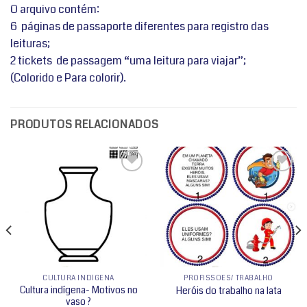
O arquivo contém:
6 páginas de passaporte diferentes para registro das
leituras;
2 tickets de passagem “uma leitura para viajar”;
(Colorido e Para colorir).
PRODUTOS RELACIONADOS
Adicionar
Adicionar
a lista de
a lista de
desejos
desejos
CULTURA INDÍGENA
PROFISSÕES/ TRABALHO
Cultura indígena- Motivos no
Heróis do trabalho na lata
vaso ?