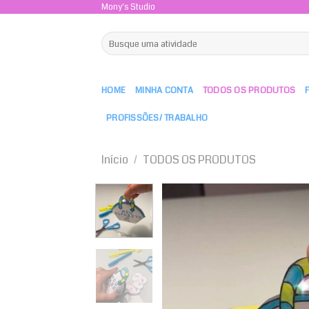
Skip
Mony's Studio
to
Pesquisar
content
por:
HOME
MINHA CONTA
TODOS OS PRODUTOS
PROFISSÕES/ TRABALHO
Início
/
TODOS OS PRODUTOS