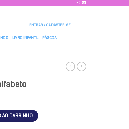
ENTRAR / CADASTRE-SE
-
UNDO
LIVRO INFANTIL
PÁSCOA
alfabeto
dade
R AO CARRINHO