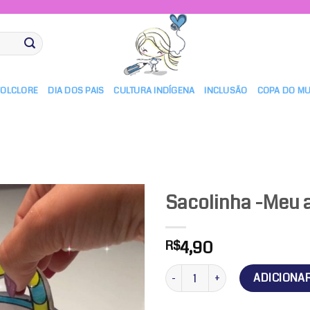
FOLCLORE
DIA DOS PAIS
CULTURA INDÍGENA
INCLUSÃO
COPA DO M
Sacolinha -Meu 
4,90
R$
Adicionar
a lista de
Sacolinha -Meu alfabeto quanti
ADICIONA
desejos