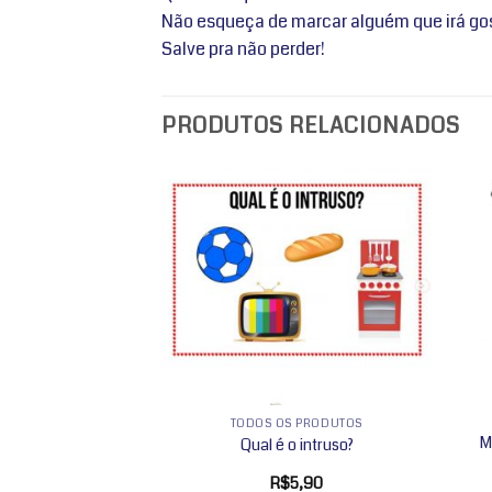
Não esqueça de marcar alguém que irá gost
Salve pra não perder!
PRODUTOS RELACIONADOS
Adicionar
Adicionar
a lista de
a lista de
desejos
desejos
S PRODUTOS
TODOS OS PRODUTOS
M
nterativa – C
Qual é o intruso?
2,99
R$
5,90