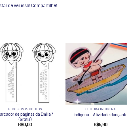
ar de ver isso! Compartilhe!
Adicionar
Adicio
a lista de
a lista
desejos
desej
TODOS OS PRODUTOS
CULTURA INDÍGENA
arcador de páginas da Emília ?
Indígena – Atividade dançant
(Grátis)
R$
0,00
R$
5,90