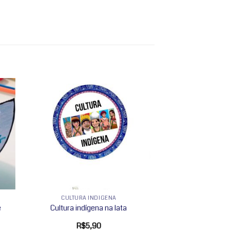
nar
Adicionar
 de
a lista de
os
desejos
CULTURA INDÍGENA
e
Cultura indígena na lata
R$
5,90