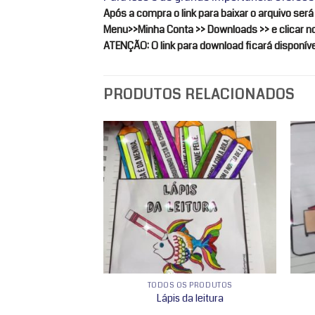
Após a compra o link para baixar o arquivo se
Menu>>Minha Conta >> Downloads >> e clicar no 
ATENÇÃO: O link para download ficará disponív
PRODUTOS RELACIONADOS
Adicionar
Adicionar
a lista de
a lista de
desejos
desejos
 INDÍGENA
TODOS OS PRODUTOS
 – indígena
Lápis da leitura