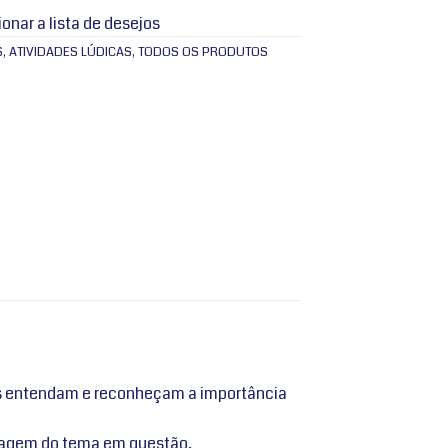
ionar a lista de desejos
S
,
ATIVIDADES LÚDICAS
,
TODOS OS PRODUTOS
as entendam e reconheçam a importância
izagem do tema em questão.