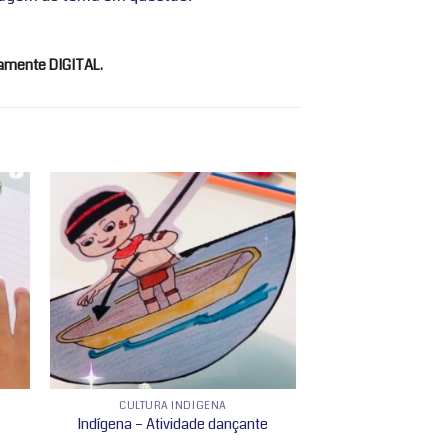
vamente DIGITAL.
nar
Adicionar
 de
a lista de
os
desejos
CULTURA INDÍGENA
Indígena – Atividade dançante