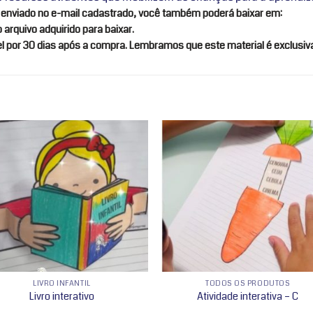
rá enviado no e-mail cadastrado, você também poderá baixar em:
arquivo adquirido para baixar.
el por 30 dias após a compra. Lembramos que este material é exclusi
Adicionar
Adicio
a lista de
a lista
desejos
desej
LIVRO INFANTIL
TODOS OS PRODUTOS
Livro interativo
Atividade interativa – C