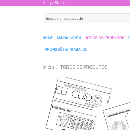
Skip
Mony's Studio
to
Pesquisar
content
por:
HOME
MINHA CONTA
TODOS OS PRODUTOS
PROFISSÕES/ TRABALHO
Início
/
TODOS OS PRODUTOS