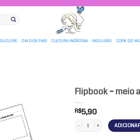
FOLCLORE
DIA DOS PAIS
CULTURA INDÍGENA
INCLUSÃO
COPA DO M
Flipbook – meio
5,90
R$
Adicionar
a lista de
Flipbook - meio ambiente quanti
ADICIONA
desejos