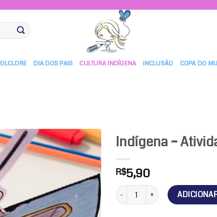
FOLCLORE
DIA DOS PAIS
CULTURA INDÍGENA
INCLUSÃO
COPA DO M
Indígena – Ativi
5,90
R$
Adicionar
a lista de
Indígena - Atividade dançante q
ADICIONA
desejos