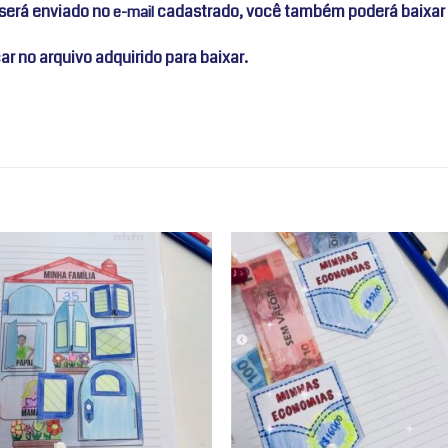
 será enviado no
cadastrado, você também poderá baixar
e-mail
r no arquivo adquirido para baixar.
Adicionar
Adicio
a lista de
a lista
desejos
desej