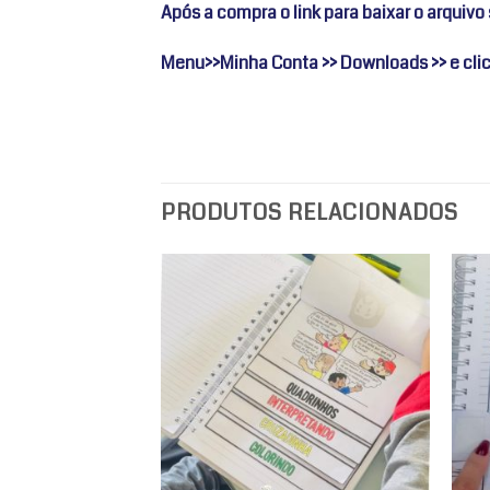
Após a compra o link para baixar o arquivo
Menu>>Minha Conta >> Downloads >> e clica
PRODUTOS RELACIONADOS
Adicionar
Adicionar
a lista de
a lista de
desejos
desejos