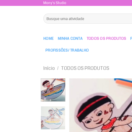
Skip
Mony's Studio
to
Pesquisar
content
por:
HOME
MINHA CONTA
TODOS OS PRODUTOS
PROFISSÕES/ TRABALHO
Início
/
TODOS OS PRODUTOS