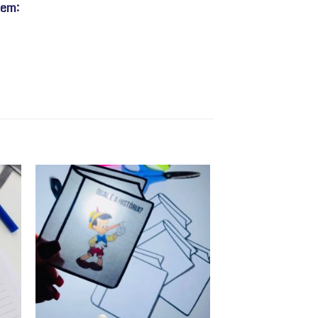
 em:
nar
Adicionar
 de
a lista de
os
desejos