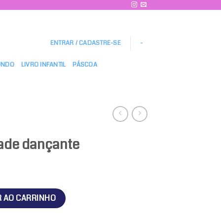
ENTRAR / CADASTRE-SE
-
UNDO
LIVRO INFANTIL
PÁSCOA
dade dançante
uantidade
R AO CARRINHO