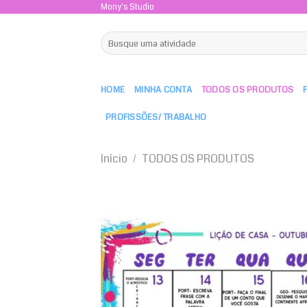
Skip
Mony's Studio
to
Pesquisar
content
por:
HOME
MINHA CONTA
TODOS OS PRODUTOS
PROFISSÕES/ TRABALHO
Início
/
TODOS OS PRODUTOS