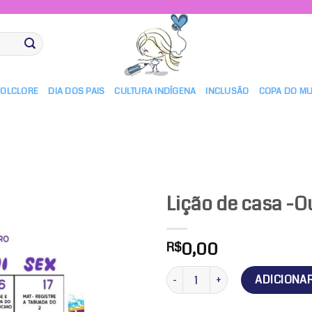
FOLCLORE
DIA DOS PAIS
CULTURA INDÍGENA
INCLUSÃO
COPA DO M
Lição de casa -O
0,00
R$
Adicionar
a lista de
Lição de casa -Outubro 2025 qu
ADICIONA
desejos