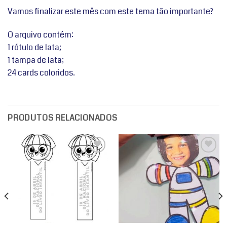
Vamos finalizar este mês com este tema tão importante?
O arquivo contém:
1 rótulo de lata;
1 tampa de lata;
24 cards coloridos.
PRODUTOS RELACIONADOS
Adicionar
Adicionar
a lista de
a lista de
desejos
desejos